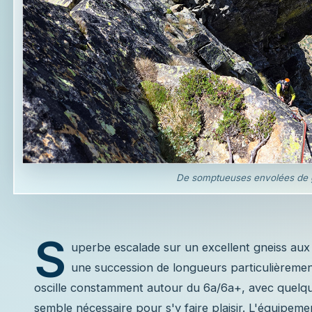
De somptueuses envolées de 
S
uperbe escalade sur un excellent gneiss aux
une succession de longueurs particulièrement
oscille constamment autour du 6a/6a+, avec quelqu
semble nécessaire pour s'y faire plaisir. L'équipeme