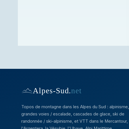
Alpes-Sud
.
net
Topos de montagne dans les Alpes du Sud : alpinisme,
grandes voies / escalade, cascades de glace, ski de
randonnée / ski-alpinisme, et VTT dans le Mercantour,
l'Argentera, la Vésubie, l'Ubaye, Alpi Marittime ...