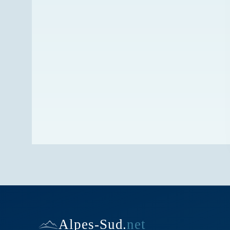
Alpes-Sud
.
net