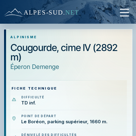
ALPES-SUD
.
NET
ALPINISME
Cougourde, cime IV (2892
m)
éperon Demenge
FICHE TECHNIQUE
DIFFICULTÉ
TD inf.
POINT DE DÉPART
Le Boréon, parking supérieur, 1660 m.
DÉNIVELÉ DES DIFFICULTÉS