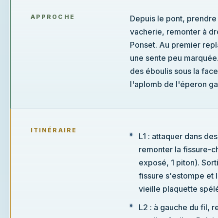
APPROCHE
Depuis le pont, prendre l
vacherie, remonter à droi
Ponset. Au premier repla
une sente peu marquée. 
des éboulis sous la fac
l'aplomb de l'éperon g
ITINÉRAIRE
L1 : attaquer dans de
remonter la fissure-c
exposé, 1 piton). Sort
fissure s'estompe et l
vieille plaquette spél
L2 : à gauche du fil,