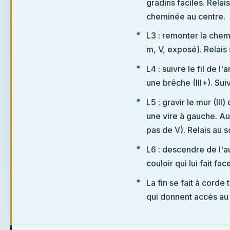
gradins faciles. Rela
cheminée au centre.
L3 : remonter la che
m, V, exposé). Relais
L4 : suivre le fil de 
une brêche (III+). Suiv
L5 : gravir le mur (III)
une vire à gauche. Au 
pas de V). Relais au
L6 : descendre de l'a
couloir qui lui fait face
La fin se fait à cord
qui donnent accès a