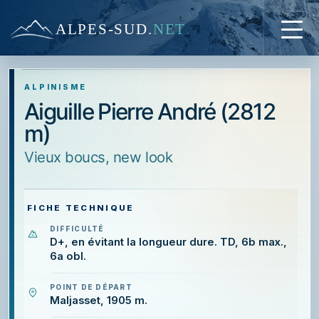
ALPES-SUD
.
NET
ALPINISME
Aiguille Pierre André (2812
m)
Vieux boucs, new look
FICHE TECHNIQUE
DIFFICULTÉ
D+, en évitant la longueur dure. TD, 6b max.,
6a obl.
POINT DE DÉPART
Maljasset, 1905 m.