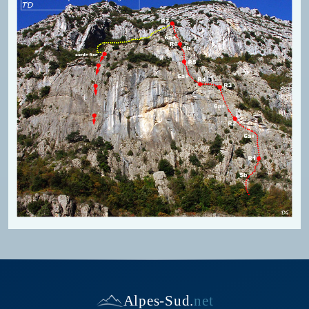
Alpes-Sud
.
net