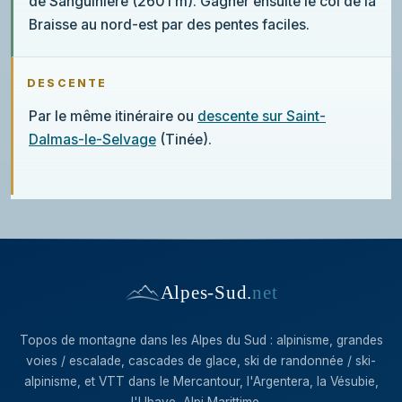
de Sanguinière (2601 m). Gagner ensuite le col de la
Braisse au nord-est par des pentes faciles.
DESCENTE
Par le même itinéraire ou
descente sur Saint-
Dalmas-le-Selvage
(Tinée).
Alpes-Sud
.
net
Topos de montagne dans les Alpes du Sud : alpinisme, grandes
voies / escalade, cascades de glace, ski de randonnée / ski-
alpinisme, et VTT dans le Mercantour, l'Argentera, la Vésubie,