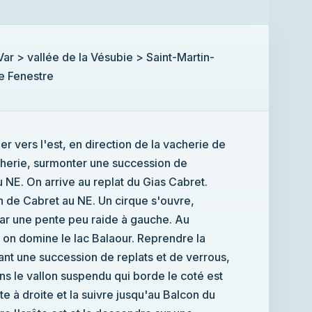
ésubie > Saint-Martin-
e Fenestre
n direction de la vacherie de
uccession de
at du Gias Cabret.
e s'ouvre,
 à gauche. Au
c Balaour. Reprendre la
s et de verrous,
 le coté est
 Balcon du