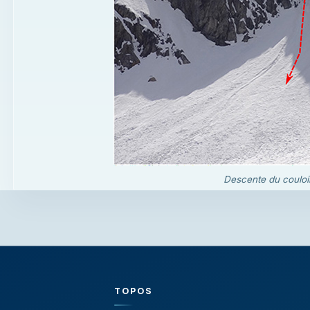
Descente du couloir
TOPOS