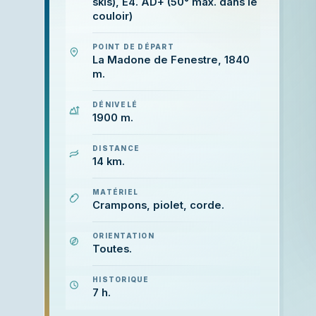
skis), E4. AD+ (50° max. dans le
couloir)
POINT DE DÉPART
La Madone de Fenestre, 1840
m.
DÉNIVELÉ
1900 m.
DISTANCE
14 km.
MATÉRIEL
Crampons, piolet, corde.
ORIENTATION
Toutes.
HISTORIQUE
7 h.