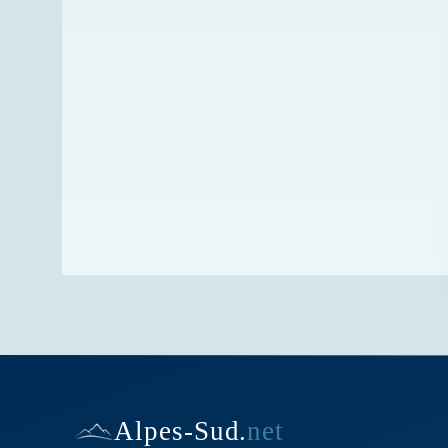
Alpes-Sud
.
net