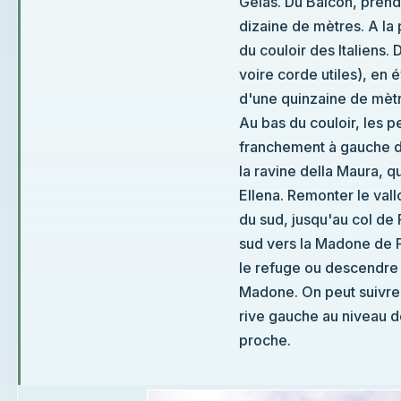
Gélas. Du Balcon, prendre l'arête est et la descendre sur une
dizaine de mètres. A la première 
du couloir des Italiens. Descendr
voire corde utiles), en évitant les
d'une quinzaine de mètres à droite
Au bas du couloir, les pentes sont plus
franchement à gauche dans un vallon t
la ravine della Maura, qui mène un peu
Ellena. Remonter le vallon, atteint au-dessus du refuge, en direction
du sud, jusqu'au col de Fenestre. Du col, descendre en direction du
sud vers la Madone de F
le refuge ou descendre p
Madone. On peut suivre le
rive gauche au niveau de 
proche.