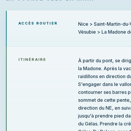
ACCÈS ROUTIER
Nice > Saint-Martin-du-Var > vallée de la V
Vésubie > La Madone d
ITINÉRAIRE
À partir du pont, se diriger vers l'est, e
la Madone. Après la vacherie, surmonter une s
raidillons en direction du NE. On arrive au repl
S'engager dans le vallon de Cabret au NE. Un cirqu
contourner ses barres par une pente peu raide
sommet de cette pente, on domine le la
direction du NE, en suivant une succession de replat
jusqu'à prendre pied dans le vallon suspendu qui borde
du Gélas. Prendre la crête à droite et la suivre jusqu'au