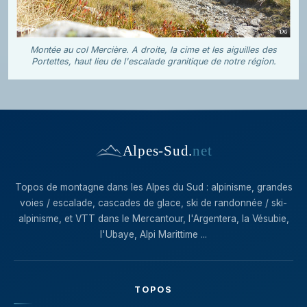
Montée au col Mercière. A droite, la cime et les aiguilles des
Portettes, haut lieu de l'escalade granitique de notre région.
Alpes-Sud
.
net
Topos de montagne dans les Alpes du Sud : alpinisme, grandes
voies / escalade, cascades de glace, ski de randonnée / ski-
alpinisme, et VTT dans le Mercantour, l'Argentera, la Vésubie,
l'Ubaye, Alpi Marittime ...
TOPOS